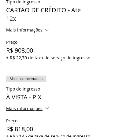
Tipo de ingresso
Coordenação e Apresentação:
Marcela
CARTÃO DE CRÉDITO - Até
Evangelista
12x
Carga horária e local:
Mais informações
Sábado, das 9h30 às 19h30 | Conteúdo
Teórico
Preço
Domingo, das 9h às 16h | Conteúdo
Prático
R$ 908,00
Local: Arena Minimalist By Lyra
+ R$ 22,70 de taxa de serviço de ingresso
Rua Celso Piatti, 350, Jaraguá,
Maceió/AL
Total 16h
Vendas encerradas
Tipo de ingresso
Materiais disponibilizados:
Apostila,
À VISTA - PIX
certificado e caneta
Mais informações
Preço
R$ 818,00
+ R$ 20,45 de taxa de serviço de ingresso