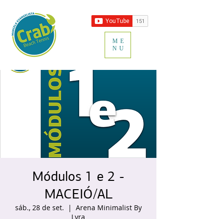
ME
NU
Módulos 1 e 2 -
MACEIÓ/AL
sáb., 28 de set.
  |  
Arena Minimalist By
Lyra