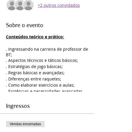
+2 outros convidados
Sobre o evento
Conteúdos teórico e prático:
. Ingressando na carreira de professor de
BT;
. Aspectos técnicos e táticos básicos;
. Estratégias de jogo básicas;
. Regras básicas e avançadas;
. Diferenças entre raquetes;
. Como elaborar exercícios e aulas;
. Exigências e necessidades avançadas
do jogo de BT;
. Perfil do professor;
Ingressos
. Técnicas e estratégias avançadas;
. Modelos de contratação profissional e
valores envolvidos;
Vendas encerradas
. Exercícios práticos variados.