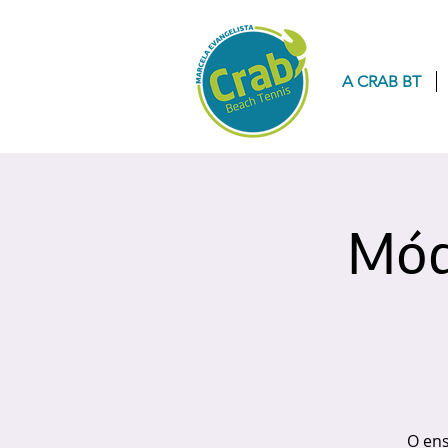
A CRAB BT
Mód
O ens