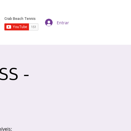
Entrar
SS -
íveis: