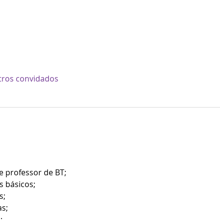
tros convidados
e professor de BT;
s básicos;
s;
s;
;