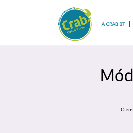
A CRAB BT
Módu
O ens