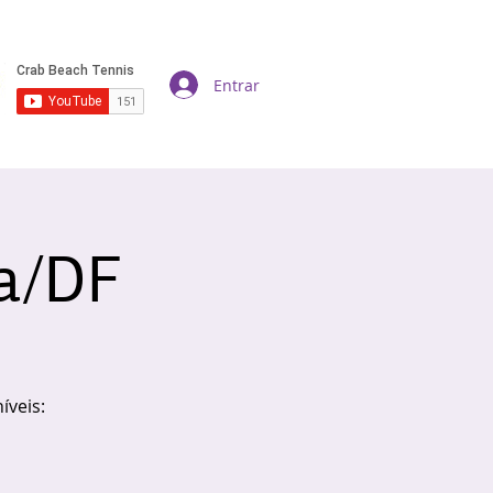
Entrar
ia/DF
íveis: